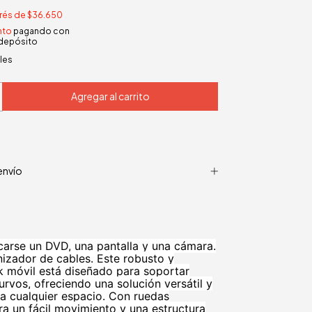
erés de
$36.650
nto
pagando con
 depósito
les
envío
arse un DVD, una pantalla y una cámara.
nizador de cables. Este robusto y
k móvil está diseñado para soportar
urvos, ofreciendo una solución versátil y
ra cualquier espacio. Con ruedas
ara un fácil movimiento y una estructura