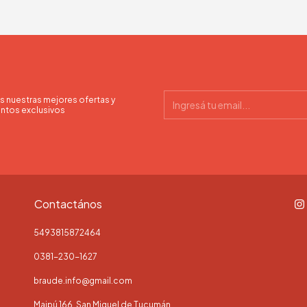
s nuestras mejores ofertas y
ntos exclusivos
Contactános
5493815872464
0381-230-1627
braude.info@gmail.com
Maipú 166, San Miguel de Tucumán