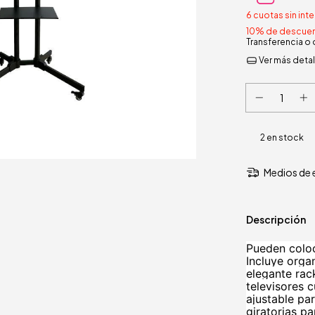
6
cuotas sin int
10% de descue
Transferencia o
Ver más detal
2
en stock
Medios de 
Descripción
Pueden coloc
Incluye orga
elegante rac
televisores c
ajustable pa
giratorias p