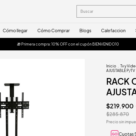
Cómo llegar
Cómo Comprar
Blogs
Calefaccion
🎁 Primera compra: 10% OFF con el cupón BIENVENIDO10
Inicio
.
Tv y Vid
AJUSTABLE P/TV 
RACK 
AJUSTA
$219.900
$285.870
Precio sin impu
Cuotas S