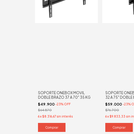
SOPORTE ONEBOX MOVIL
SOPORTE ONEB
DOBLE BRAZO 37 A 70" 35 KG
32 A 75" DOBL
$49.900
$59.000
-
23
%
OFF
-
23
%
O
$64.870
$76.700
6
x
$8.316,67
sin interés
6
x
$9.833,33
sin i