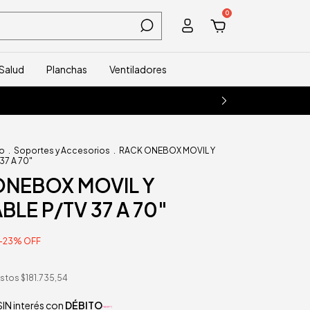
0
Salud
Planchas
Ventiladores
eo
.
Soportes y Accesorios
.
RACK ONEBOX MOVIL Y
37 A 70"
ONEBOX MOVIL Y
BLE P/TV 37 A 70"
-
23
%
OFF
estos
$181.735,54
IN interés con
DÉBITO