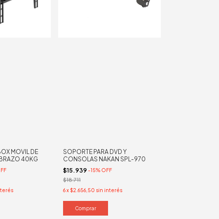
OX MOVIL DE
SOPORTE PARA DVD Y
E BRAZO 40KG
CONSOLAS NAKAN SPL-970
$15.939
FF
-
15
%
OFF
$18.711
nterés
6
x
$2.656,50
sin interés