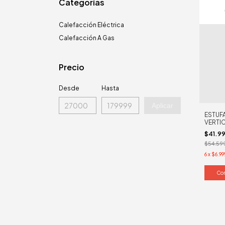
Categorías
Calefacción Eléctrica
Calefacción A Gas
Precio
Desde
Hasta
Aplicar
ESTUFA
VERTI
$41.9
$54.59
6
x
$6.99