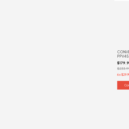
CONVE
PPV45
ROJO
$179.
$233.9
6
x
$29.9