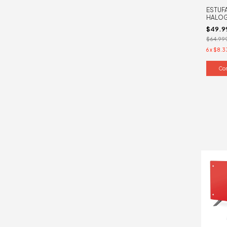
ESTUF
HALOG
$49.9
$64.99
6
x
$8.3