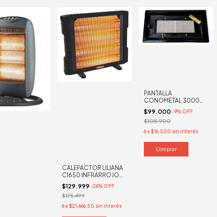
PANTALLA
CONOMETAL 3000
CALORIAS GAS
$99.000
-
9
%
OFF
NATURAL
$108.900
6
x
$16.500
sin interés
CALEFACTOR LILIANA
CI650 INFRARROJO
PANEL RADIANTE
$129.999
-
26
%
OFF
$175.499
6
x
$21.666,50
sin interés