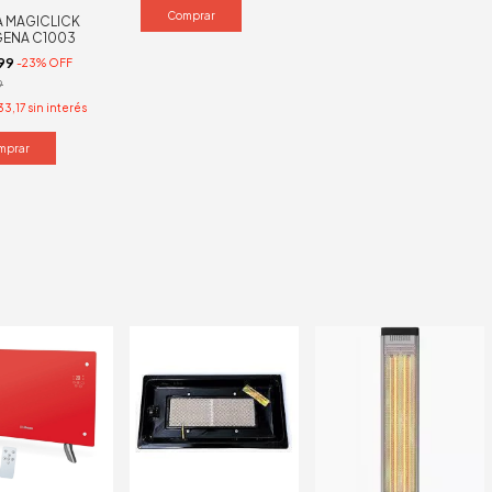
A MAGICLICK
ENA C1003
99
-
23
%
OFF
9
33,17
sin interés