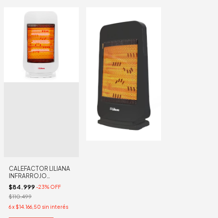
CALEFACTOR LILIANA
INFRARROJO
SPINHOT CIG-100N
$84.999
-
23
%
OFF
$110.499
6
x
$14.166,50
sin interés