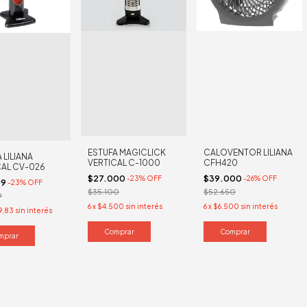
ESTUFA MAGICLICK
CALOVENTOR LILIANA
 LILIANA
VERTICAL C-1000
CFH420
CAL CV-026
$27.000
$39.000
-
23
%
OFF
-
26
%
OFF
99
-
23
%
OFF
$35.100
$52.650
9
6
x
$4.500
sin interés
6
x
$6.500
sin interés
9,83
sin interés