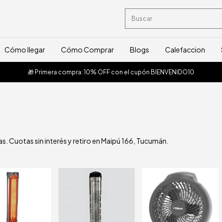
Cómo llegar
Cómo Comprar
Blogs
Calefaccion
🎁 Primera compra: 10% OFF con el cupón BIENVENIDO10
s. Cuotas sin interés y retiro en Maipú 166, Tucumán.