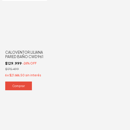
CALOVENTOR LILIANA
PARED BAÑO CWD961
$129.999
-
26
%
OFF
$175.499
6
x
$21.666,50
sin interés