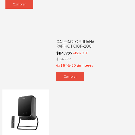
CALEFACTOR LILIANA
RAPIHOT CIGF-200
$114.999
-
15
%
OFF
$134.999
6
x
$19.166,50
sin interés