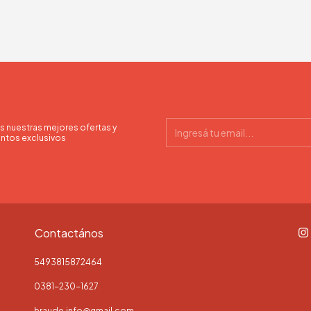
s nuestras mejores ofertas y
ntos exclusivos
Contactános
5493815872464
0381-230-1627
braude.info@gmail.com