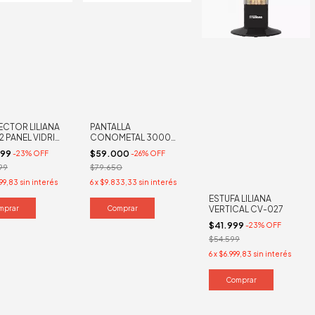
CTOR LILIANA
PANTALLA
2 PANEL VIDRIO
CONOMETAL 3000
CAL. G.E
999
$59.000
-
23
%
OFF
-
26
%
OFF
99
$79.650
99,83
sin interés
6
x
$9.833,33
sin interés
ESTUFA LILIANA
VERTICAL CV-027
$41.999
-
23
%
OFF
$54.599
6
x
$6.999,83
sin interés