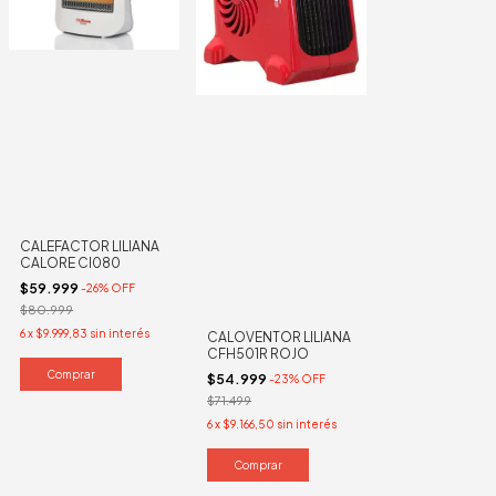
CALEFACTOR LILIANA
CALORE CI080
$59.999
-
26
%
OFF
$80.999
6
x
$9.999,83
sin interés
CALOVENTOR LILIANA
CFH501R ROJO
$54.999
-
23
%
OFF
$71.499
6
x
$9.166,50
sin interés