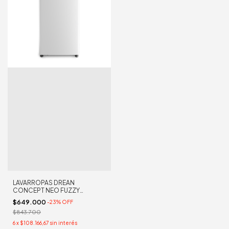
LAVARROPAS DREAN
CONCEPT NEO FUZZY
658BLANCO
$649.000
-
23
%
OFF
$843.700
6
x
$108.166,67
sin interés