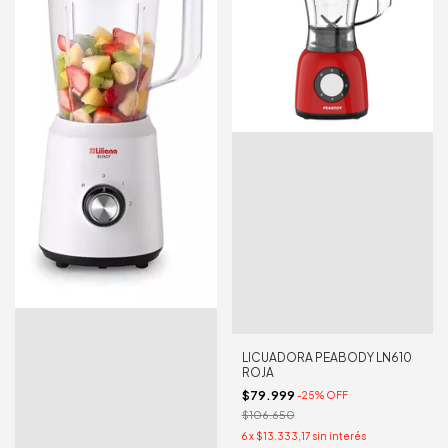
LICUADORA PEABODY LN610
ROJA
$79.999
-
25
%
OFF
$106.650
6
x
$13.333,17
sin interés