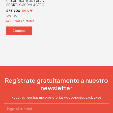
LICUADORA LILIANA AL-116
SPORTLIC 600ML ACERO
$75.900
-
19
%
OFF
$93.150
6
x
$12.650
sin interés
Regístrate gratuitamente a nuestro
newsletter
Recbiras nuestras mejores ofertas y descuentos exclusivos