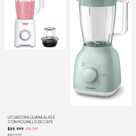
LICUADORA LILIANA AL453
CON MOLINILLO DE CAFE
$89.999
-
0
%
OFF
$89.999