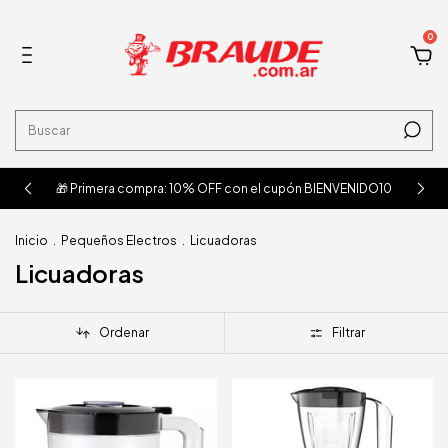
0
🎁 Primera compra: 10% OFF con el cupón BIENVENIDO10
Inicio
.
Pequeños Electros
.
Licuadoras
Licuadoras
Ordenar
Filtrar