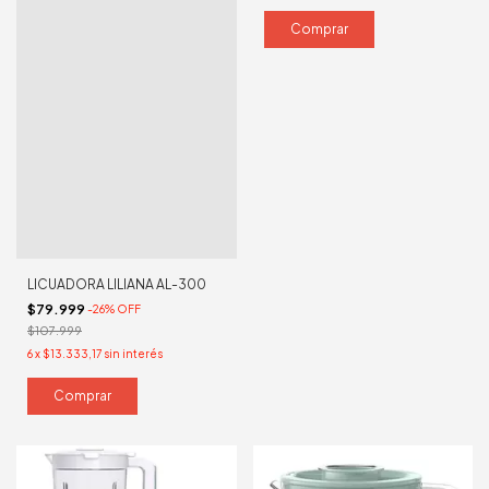
LICUADORA LILIANA AL-300
$79.999
-
26
%
OFF
$107.999
6
x
$13.333,17
sin interés