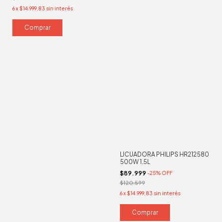
6
x
$14.999,83
sin interés
LICUADORA PHILIPS HR212580
500W 1.5L
$89.999
-
25
%
OFF
$120.599
6
x
$14.999,83
sin interés