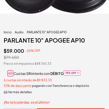
Inicio
.
Audio
.
PARLANTE 10" APOGEE AP10
PARLANTE 10" APOGEE AP10
$59.000
-
26
%
OFF
$79.650
Precio sin impuestos
$48.760,33
Cuotas SIN interés con
DÉBITO
6
cuotas sin interés de
$9.833,33
10% de descuento
pagando con Transferencia o depósito
Ver más detalles
¡No te lo pierdas, es el último!