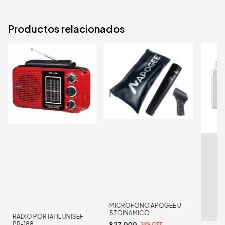
Productos relacionados
MICROFONO APOGEE U-
57 DINAMICO
RADIO PORTATIL UNISEF
PR-188
$27.000
-
26
%
OFF