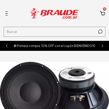
0
🎁 Primera compra: 10% OFF con el cupón BIENVENIDO10