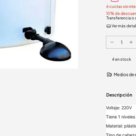
6
cuotas sin int
10% de descue
Transferencia o
Ver más detal
4
en stock
Medios de 
Descripción
Voltaje: 220V
Tiene 1 nivele
Material: plásti
Tipo de cabezal