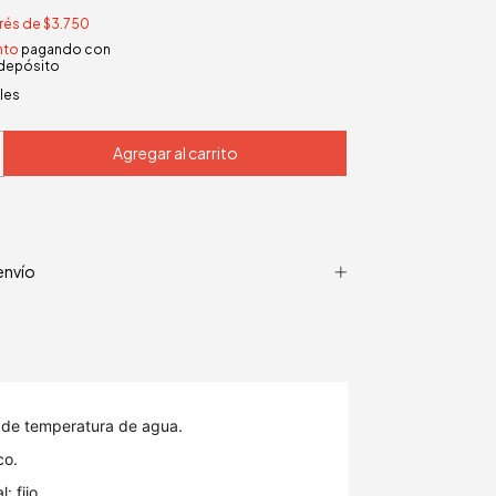
erés de
$3.750
nto
pagando con
 depósito
les
envío
s de temperatura de agua.
co.
: fijo.