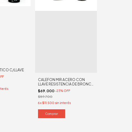
STICO C/LLAVE
FF
CALEFON MIR ACERO CON
LLAVE RESISTENCIA DE BRONCE
GRIFERIA PLASTICO
nterés
$69.000
-
23
%
OFF
$89.700
6
x
$11.500
sin interés