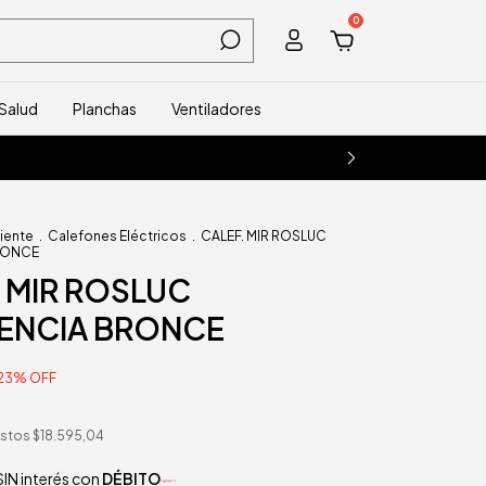
0
Salud
Planchas
Ventiladores
iente
.
Calefones Eléctricos
.
CALEF. MIR ROSLUC
RONCE
 MIR ROSLUC
TENCIA BRONCE
23
%
OFF
estos
$18.595,04
IN interés con
DÉBITO