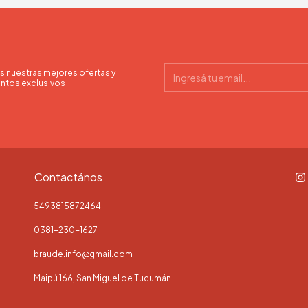
s nuestras mejores ofertas y
ntos exclusivos
Contactános
5493815872464
0381-230-1627
braude.info@gmail.com
Maipú 166, San Miguel de Tucumán