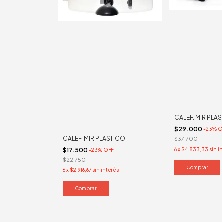
CALEF. MIR PLA
$29.000
-
23
%
O
CALEF. MIR PLASTICO
$37.700
6
x
$4.833,33
sin i
$17.500
-
23
%
OFF
$22.750
6
x
$2.916,67
sin interés