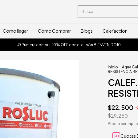
Cómo llegar
Cómo Comprar
Blogs
Calefaccion
🎁 Primera compra: 10% OFF con el cupón BIENVENIDO10
Inicio
.
Agua Cal
RESISTENCIA B
CALEF.
RESIS
$22.500
-
$29.250
Precio sin impu
Cuotas S