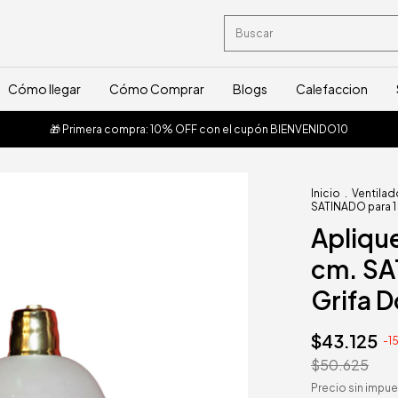
Cómo llegar
Cómo Comprar
Blogs
Calefaccion
🎁 Primera compra: 10% OFF con el cupón BIENVENIDO10
Inicio
.
Ventilad
SATINADO para 1
Apliqu
cm. SA
Grifa 
$43.125
-
1
$50.625
Precio sin impu