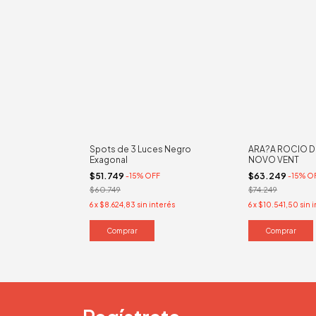
Spots de 3 Luces Negro
ARA?A ROCIO D
Exagonal
NOVO VENT
$51.749
$63.249
-
15
%
OFF
-
15
%
O
$60.749
$74.249
6
x
$8.624,83
sin interés
6
x
$10.541,50
sin 