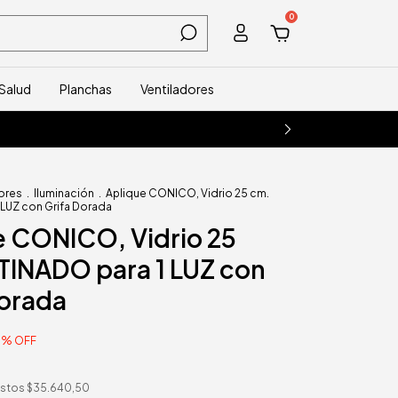
0
Salud
Planchas
Ventiladores
ores
.
Iluminación
.
Aplique CONICO, Vidrio 25 cm.
 LUZ con Grifa Dorada
e CONICO, Vidrio 25
TINADO para 1 LUZ con
Dorada
5
%
OFF
estos
$35.640,50