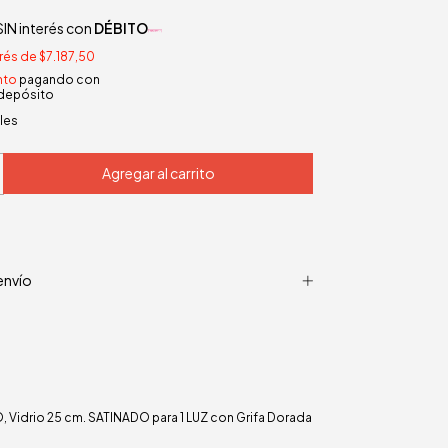
IN interés con
DÉBITO
erés de
$7.187,50
nto
pagando con
 depósito
les
envío
 Vidrio 25 cm. SATINADO para 1 LUZ con Grifa Dorada