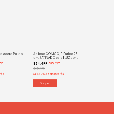
es Acero Pulido
Aplique CONICO, PlÊstico 25
cm. SATINADO para 1 LUZ con
Grifa Dorada
$34.499
FF
-
15
%
OFF
$40.499
erés
6
x
$5.749,83
sin interés