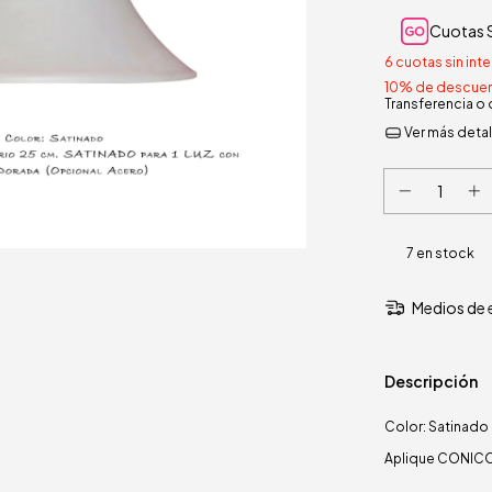
Cuotas S
6
cuotas sin int
10% de descue
Transferencia o
Ver más detal
7
en stock
Medios de 
Descripción
Color: Satinado
Aplique CONICO,