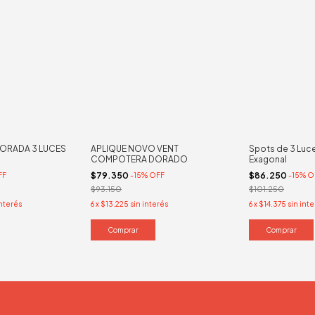
ORADA 3 LUCES
APLIQUE NOVO VENT
Spots de 3 Luc
COMPOTERA DORADO
Exagonal
$79.350
$86.250
FF
-
15
%
OFF
-
15
%
O
$93.150
$101.250
interés
6
x
$13.225
sin interés
6
x
$14.375
sin int